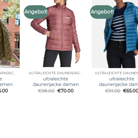
Angebot!
Angebot!
ULTRALEICHTE DAUNENJACKE DAMEN
ULTRALEICHTE DAUNENJACKE DAMEN
e
ultraleichte
ultraleichte
damen
daunenjacke damen
daunenjacke da
6.00
€
98.00
€
70.00
€
91.00
€
65.0