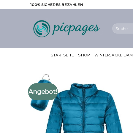
Zum
100% SICHERES BEZAHLEN
Inhalt
springen
Suche
nach:
STARTSEITE
SHOP
WINTERJACKE DA
Angebot!