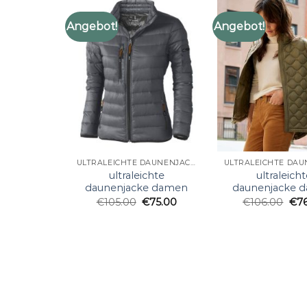
Angebot!
Angebot!
ULTRALEICHTE DAUNENJACKE DAMEN
ultraleichte
ultraleicht
daunenjacke damen
daunenjacke 
€
105.00
€
75.00
€
106.00
€
7