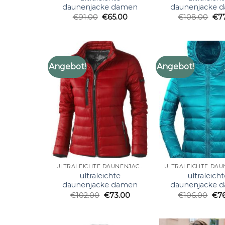
daunenjacke damen
daunenjacke 
€
91.00
€
65.00
€
108.00
€
7
Angebot!
Angebot!
ULTRALEICHTE DAUNENJACKE DAMEN
ultraleichte
ultraleicht
daunenjacke damen
daunenjacke 
€
102.00
€
73.00
€
106.00
€
7