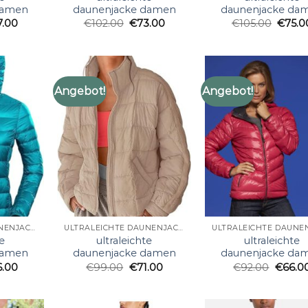
damen
daunenjacke damen
daunenjacke da
7.00
€
102.00
€
73.00
€
105.00
€
75.0
Angebot!
Angebot!
ULTRALEICHTE DAUNENJACKE DAMEN
ULTRALEICHTE DAUNENJACKE DAMEN
e
ultraleichte
ultraleichte
damen
daunenjacke damen
daunenjacke da
6.00
€
99.00
€
71.00
€
92.00
€
66.0