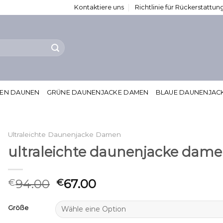
Kontaktiere uns
Richtlinie für Rückerstatt
MEN DAUNEN
GRÜNE DAUNENJACKE DAMEN
BLAUE DAUNENJAC
Ultraleichte Daunenjacke Damen
ultraleichte daunenjacke dam
94.00
67.00
€
€
Größe