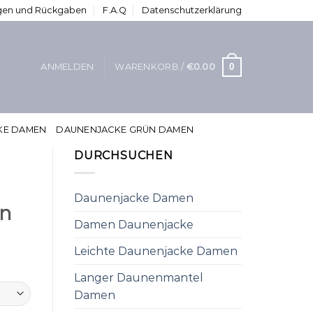
ungen und Rückgaben
F.A.Q
Datenschutzerklärung
0
ANMELDEN
WARENKORB /
€
0.00
KE DAMEN
DAUNENJACKE GRÜN DAMEN
DURCHSUCHEN
Daunenjacke Damen
en
Damen Daunenjacke
Leichte Daunenjacke Damen
Langer Daunenmantel
Damen