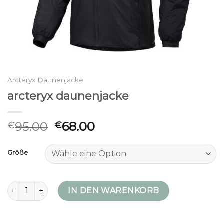
Arcteryx Daunenjacke
arcteryx daunenjacke
95.00
68.00
€
€
Größe
arcteryx daunenjacke Menge
IN DEN WARENKORB