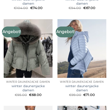
damen
damen
€
104.00
€
74.00
€
94.00
€
67.00
Angebot!
Angebot!
WINTER DAUNENJACKE DAMEN
WINTER DAUNENJACKE DAMEN
winter daunenjacke
winter daunenjacke
damen
damen
€
95.00
€
68.00
€
99.00
€
71.00