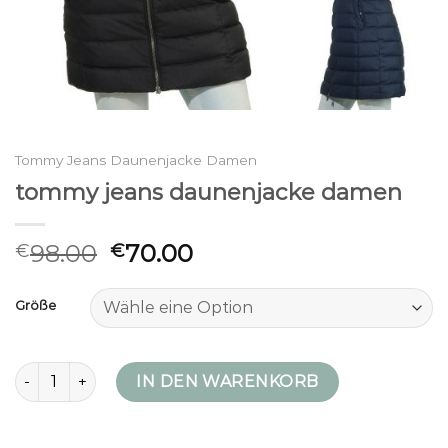
Tommy Jeans Daunenjacke Damen
tommy jeans daunenjacke damen
98.00
70.00
€
€
Größe
tommy jeans daunenjacke damen Menge
IN DEN WARENKORB