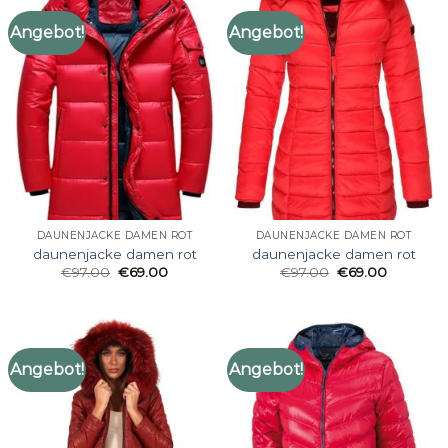
Angebot!
Angebot!
DAUNENJACKE DAMEN ROT
DAUNENJACKE DAMEN ROT
daunenjacke damen rot
daunenjacke damen rot
€
97.00
€
69.00
€
97.00
€
69.00
Angebot!
Angebot!