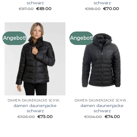
schwarz
schwarz
€
97.00
€
69.00
€
98.00
€
70.00
Angebot!
Angebot!
DAMEN DAUNENJACKE SCHWARZ
DAMEN DAUNENJACKE SCHWARZ
damen daunenjacke
damen daunenjacke
schwarz
schwarz
€
105.00
€
75.00
€
104.00
€
74.00