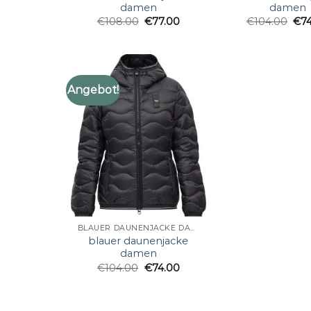
damen
damen
€
108.00
€
77.00
€
104.00
€
7
Angebot!
BLAUER DAUNENJACKE DAMEN
blauer daunenjacke
damen
€
104.00
€
74.00