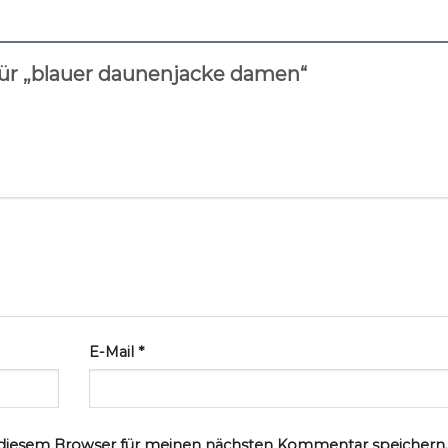
für „blauer daunenjacke damen“
E-Mail
*
 diesem Browser für meinen nächsten Kommentar speichern.