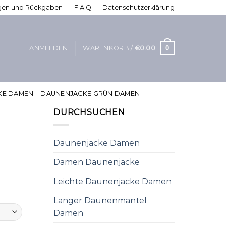
ungen und Rückgaben
F.A.Q
Datenschutzerklärung
0
ANMELDEN
WARENKORB /
€
0.00
KE DAMEN
DAUNENJACKE GRÜN DAMEN
DURCHSUCHEN
Daunenjacke Damen
Damen Daunenjacke
Leichte Daunenjacke Damen
Langer Daunenmantel
Damen