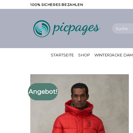
Zum
100% SICHERES BEZAHLEN
Inhalt
springen
Suche
nach:
STARTSEITE
SHOP
WINTERJACKE DA
Angebot!