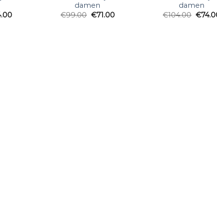
damen
damen
4.00
€
99.00
€
71.00
€
104.00
€
74.0